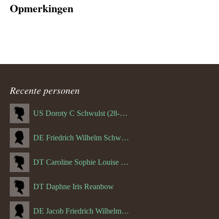
Opmerkingen
Recente personen
US Doroty C Schwulst (28-12-1919)
DE Friedrich Wilhelm Schwulst
DT Caroline Sophie Louise Schreuder born Schwulst (13-05-1866)
DT Daphne Iris Reanbow
DE Jacob Friedrich Wilhelm Hurth