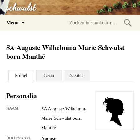
schwulst
Spring
Menu
naar
Zoeke
inhoud
in
SA Auguste Wilhelmina Marie Schwulst
stam
born Manthé
Profiel
Gezin
Nazaten
Personalia
NAAM:
SA Auguste Wilhelmina
Marie Schwulst born
Manthé
DOOPNAAM:
Auguste