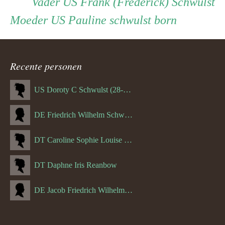
Persoon
Vader
Vader
US Frank (Frederick) Schwulst
Moeder
Moeder
US Pauline schwulst born
ouder
navigatie
Recente personen
US Doroty C Schwulst (28-12-1919)
DE Friedrich Wilhelm Schwulst
DT Caroline Sophie Louise Schreuder born Schwulst (13-05-1866)
DT Daphne Iris Reanbow
DE Jacob Friedrich Wilhelm Hurth