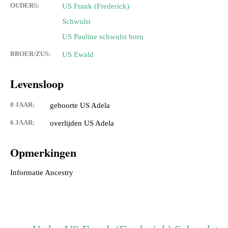
OUDERS:
US Frank (Frederick)
Schwulst
US Pauline schwulst born
BROER/ZUS:
US Ewald
Levensloop
0 JAAR:
geboorte US Adela
6 JAAR:
overlijden US Adela
Opmerkingen