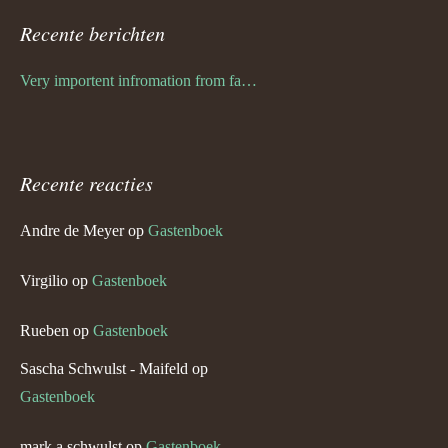
Recente berichten
Very importent infromation from family Schwulst
Recente reacties
Andre de Meyer
op
Gastenboek
Virgilio
op
Gastenboek
Rueben
op
Gastenboek
Sascha Schwulst - Maifeld
op
Gastenboek
mark a schwulst
op
Gastenboek