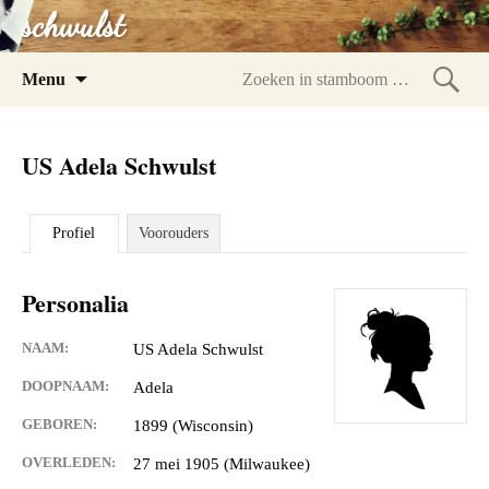
schwulst
Spring
Menu
naar
Zoeke
inhoud
in
US Adela Schwulst
stam
Profiel
Voorouders
Personalia
NAAM:
US Adela Schwulst
DOOPNAAM:
Adela
GEBOREN:
1899 (Wisconsin)
OVERLEDEN:
27 mei 1905 (Milwaukee)