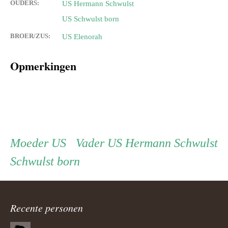
OUDERS:
US Hermann Schwulst
US Schwulst born
BROER/ZUS:
US Elenorah
Opmerkingen
Persoon
Moeder
Vader
Moeder
US
Vader
US Hermann Schwulst
Schwulst born
ouder
navigatie
Recente personen