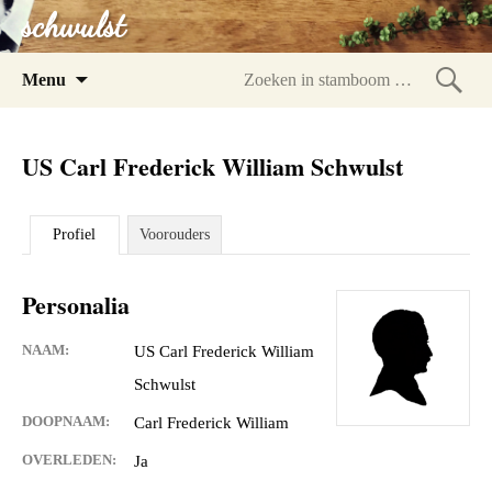
schwulst
Spring
Menu
naar
Zoeke
inhoud
in
US Carl Frederick William Schwulst
stam
Profiel
Voorouders
Personalia
NAAM:
US Carl Frederick William
Schwulst
DOOPNAAM:
Carl Frederick William
OVERLEDEN:
Ja