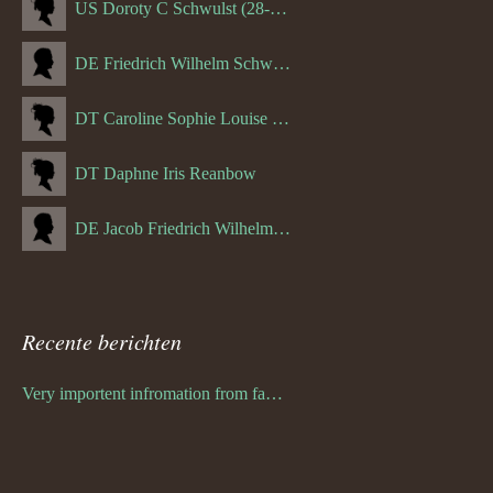
US Doroty C Schwulst (28-12-1919)
DE Friedrich Wilhelm Schwulst
DT Caroline Sophie Louise Schreuder born Schwulst (13-05-1866)
DT Daphne Iris Reanbow
DE Jacob Friedrich Wilhelm Hurth
Recente berichten
Very importent infromation from family Schwulst