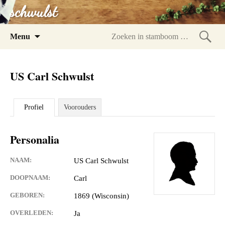
schwulst
Spring
Menu
naar
Zoeke
inhoud
in
US Carl Schwulst
stam
Profiel
Voorouders
Personalia
NAAM:
US Carl Schwulst
DOOPNAAM:
Carl
GEBOREN:
1869 (Wisconsin)
OVERLEDEN:
Ja