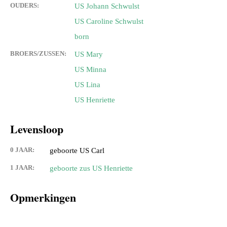
OUDERS:
US Johann Schwulst
US Caroline Schwulst
born
BROERS/ZUSSEN:
US Mary
US Minna
US Lina
US Henriette
Levensloop
0 JAAR:
geboorte US Carl
1 JAAR:
geboorte zus US Henriette
Opmerkingen