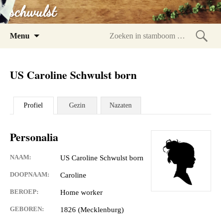
schwulst
Spring
Menu
naar
Zoeke
inhoud
in
US Caroline Schwulst born
stam
Profiel
Gezin
Nazaten
Personalia
NAAM:
US Caroline Schwulst born
DOOPNAAM:
Caroline
BEROEP:
Home worker
GEBOREN:
1826 (Mecklenburg)