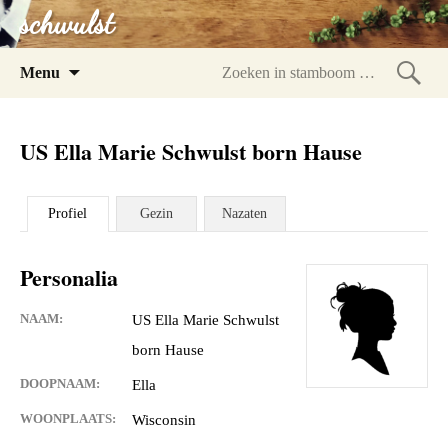
schwulst
Spring
Menu
naar
Zoeke
inhoud
in
US Ella Marie Schwulst born Hause
stam
Profiel
Gezin
Nazaten
Personalia
NAAM:
US Ella Marie Schwulst
born Hause
DOOPNAAM:
Ella
WOONPLAATS:
Wisconsin