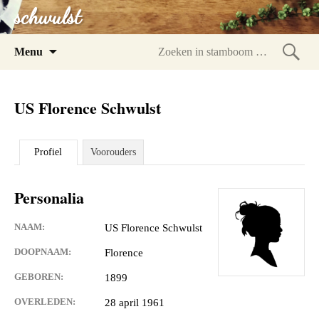
schwulst
Spring
Menu
naar
Zoeke
inhoud
in
US Florence Schwulst
stam
Profiel
Voorouders
Personalia
NAAM:
US Florence Schwulst
DOOPNAAM:
Florence
GEBOREN:
1899
OVERLEDEN:
28 april 1961