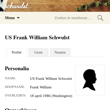
schwulst
Spring
Menu
naar
Zoeke
inhoud
in
US Frank William Schwulst
stam
Profiel
Gezin
Nazaten
Personalia
NAAM:
US Frank William Schwulst
DOOPNAAM:
Frank William
OVERLEDEN:
18 april 1986 (Washington)
Opmerkingen