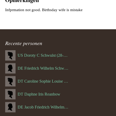
Recente personen
US Doroty C Schwulst (28-12-1919)
DE Friedrich Wilhelm Schwulst
DT Caroline Sophie Louise Schreuder born Schwulst (13-05-1866)
DT Daphne Iris Reanbow
DE Jacob Friedrich Wilhelm Hurth