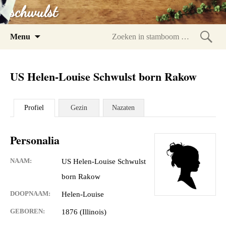
schwulst
Spring
Menu
naar
Zoeke
inhoud
in
US Helen-Louise Schwulst born Rakow
stam
Profiel
Gezin
Nazaten
Personalia
NAAM:
US Helen-Louise Schwulst
born Rakow
DOOPNAAM:
Helen-Louise
GEBOREN:
1876 (Illinois)