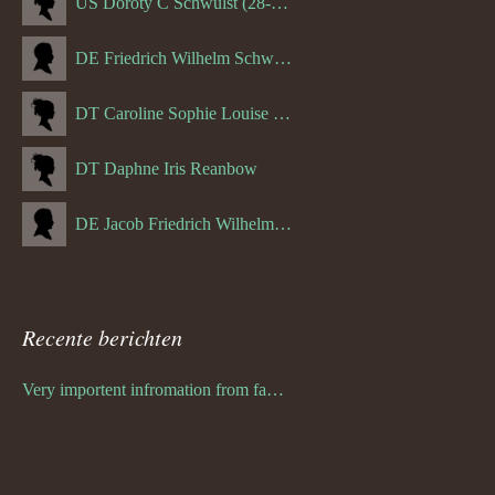
US Doroty C Schwulst (28-12-1919)
DE Friedrich Wilhelm Schwulst
DT Caroline Sophie Louise Schreuder born Schwulst (13-05-1866)
DT Daphne Iris Reanbow
DE Jacob Friedrich Wilhelm Hurth
Recente berichten
Very importent infromation from family Schwulst