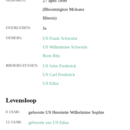
GEBOREN:
27 april 1890
(Bloomington Mcleans
Illinois)
OVERLEDEN:
Ja
OUDERS:
US Frank Schwulst
US Wilhelmine Schwulst
Born Ritz
BROERS/ZUSSEN:
US John Frederick
US Carl Frederick
US Edna
Levensloop
0 JAAR:
geboorte US Henriette Wilhelmine Sophie
12 JAAR:
geboorte zus US Edna