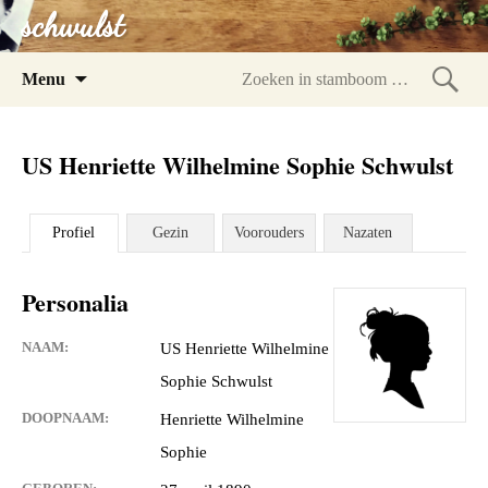
schwulst
Spring
Menu
naar
Zoeke
inhoud
in
US Henriette Wilhelmine Sophie Schwulst
stam
Profiel
Gezin
Voorouders
Nazaten
Personalia
NAAM:
US Henriette Wilhelmine
Sophie Schwulst
DOOPNAAM:
Henriette Wilhelmine
Sophie