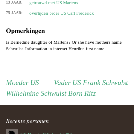
13 JAAR:
getrouwd met US Martens
75 JAAR:
overlijden broer US Carl Frederick
Opmerkingen
Is Bernedine daughter of Martens? Or she have mothers name
Persoon
Moeder
Vader
Moeder
US
Vader
US Frank Schwulst
Wilhelmine Schwulst Born Ritz
ouder
navigatie
Recente personen