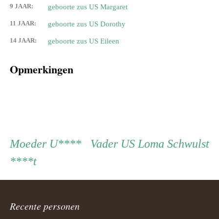
9 JAAR:
geboorte zus US Margaret
11 JAAR:
geboorte zus US Dorothy
14 JAAR:
geboorte zus US Eileen
Opmerkingen
Persoon
Moeder
Vader
Moeder
U****
Vader
US Loma Schwulst
****t
ouder
navigatie
Recente personen