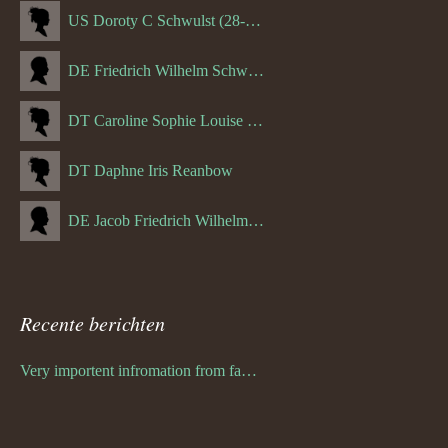
US Doroty C Schwulst (28-12-1919)
DE Friedrich Wilhelm Schwulst
DT Caroline Sophie Louise Schreuder born Schwulst (13-05-1866)
DT Daphne Iris Reanbow
DE Jacob Friedrich Wilhelm Hurth
Recente berichten
Very importent infromation from family Schwulst