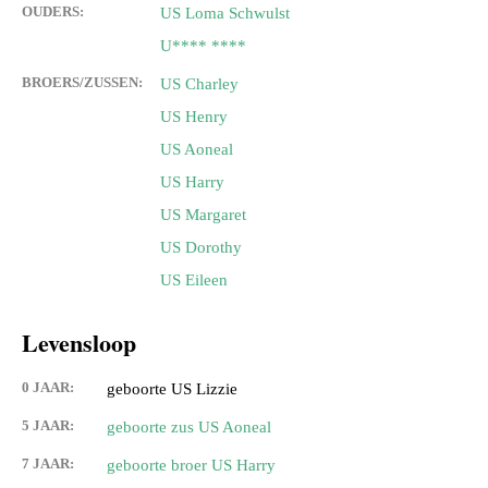
OUDERS:
US Loma Schwulst
U**** ****
BROERS/ZUSSEN:
US Charley
US Henry
US Aoneal
US Harry
US Margaret
US Dorothy
US Eileen
Levensloop
0 JAAR:
geboorte US Lizzie
5 JAAR:
geboorte zus US Aoneal
7 JAAR:
geboorte broer US Harry