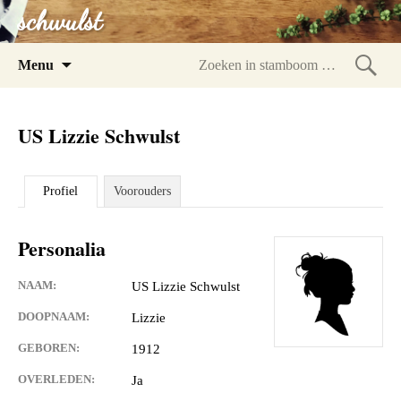
schwulst
Spring
Menu
naar
Zoeke
inhoud
in
US Lizzie Schwulst
stam
Profiel
Voorouders
Personalia
NAAM:
US Lizzie Schwulst
DOOPNAAM:
Lizzie
GEBOREN:
1912
OVERLEDEN:
Ja