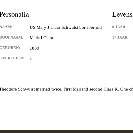
Schwulst
Personalia
Levens
ill Schwulst
NAAM:
0 JAAR:
US Mary J Clara Schwulst born Jerrold
South Africa
DOOPNAAM:
17 JAAR:
MarieJ Clara
t
GEBOREN:
1880
OVERLEDEN:
Ja
llgemein foto’s
 Joachimthal
 Theodore Schwulst married twice. First Mariand second Clara K. One chi