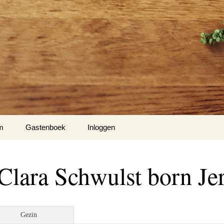
m
Gastenboek
Inloggen
 Klockow
lara Schwulst born Je
t USA
Slotty
Gezin