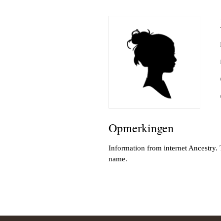
Herman 
Familie B
Schwulst 
2005 sep
General/A
Opmerkingen
Schwulst
Information from internet Ancestry.