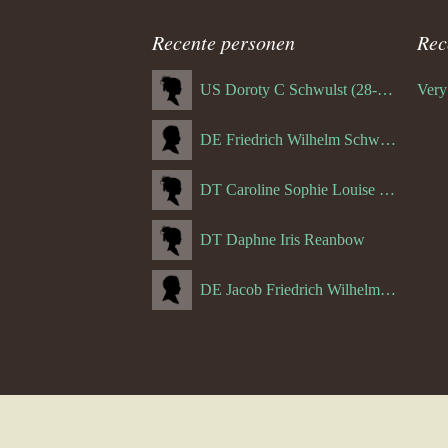
Recente personen
Rec
US Doroty C Schwulst (28-12-1919)
DE Friedrich Wilhelm Schwulst
DT Caroline Sophie Louise Schreuder born Schwulst (13-05-1866)
DT Daphne Iris Reanbow
DE Jacob Friedrich Wilhelm Hurth