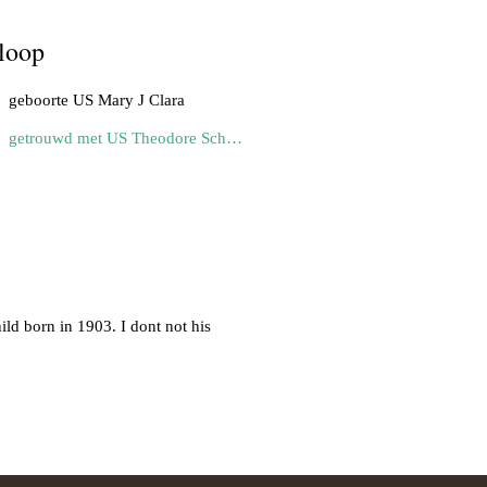
loop
geboorte US Mary J Clara
getrouwd met US Theodore Schwulst
ld born in 1903. I dont not his