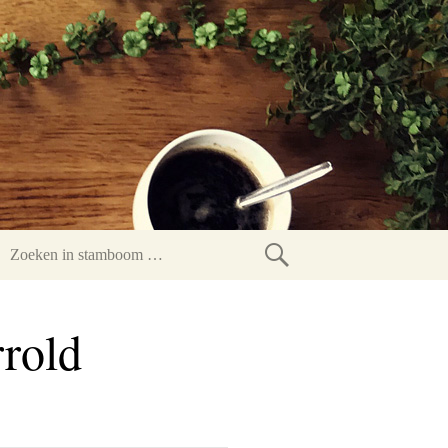
Zoeken
in
rrold
stamboom