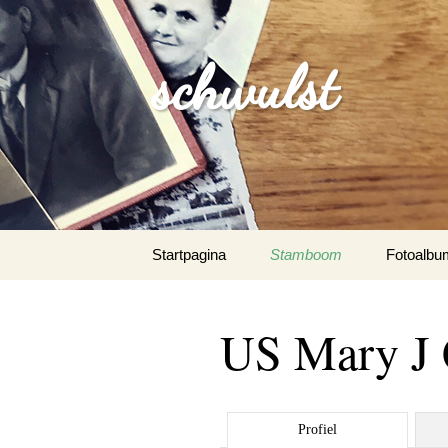
schwulst
Spring
Startpagina
Stamboom
Fotoalbu
naar
inhoud
Schwulst
US Mary J C
Schwuls
Schwulst-
Profiel