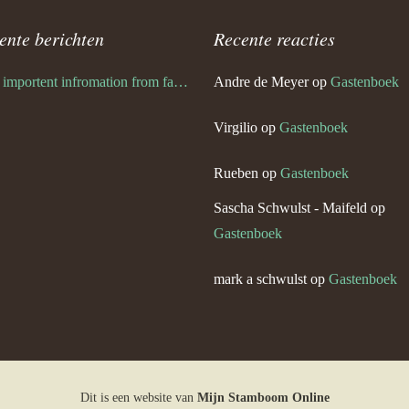
ente berichten
Recente reacties
Very importent infromation from family Schwulst
Andre de Meyer
op
Gastenboek
Virgilio
op
Gastenboek
Rueben
op
Gastenboek
Sascha Schwulst - Maifeld
op
Gastenboek
mark a schwulst
op
Gastenboek
Dit is een website van
Mijn Stamboom Online