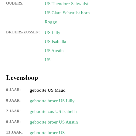
OUDERS:
US Theodore Schwulst
US Clara Schwulst born
Rogge
BROERS/ZUSSEN:
US Lilly
US Isabella
US Austin
US
Levensloop
0 JAAR:
geboorte US Maud
0 JAAR:
geboorte broer US Lilly
2 JAAR:
geboorte zus US Isabella
6 JAAR:
geboorte broer US Austin
13 JAAR:
geboorte broer US