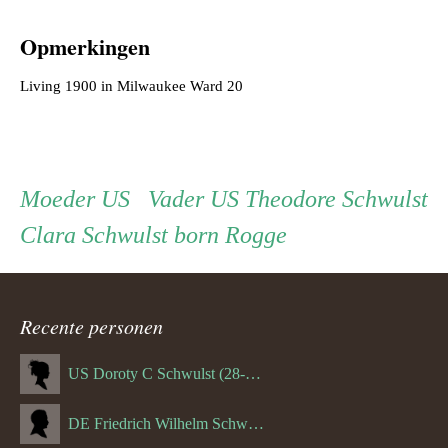
Opmerkingen
Persoon
Moeder
Vader
Moeder
US
Vader
US Theodore Schwulst
Clara Schwulst born Rogge
ouder
navigatie
Recente personen
US Doroty C Schwulst (28-12-1919)
DE Friedrich Wilhelm Schwulst