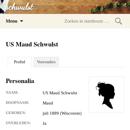
schwulst
Spring
Menu
naar
Zoeke
inhoud
in
US Maud Schwulst
stam
Profiel
Voorouders
Personalia
NAAM:
US Maud Schwulst
DOOPNAAM:
Maud
GEBOREN:
juli 1889 (Wisconsin)
OVERLEDEN:
Ja