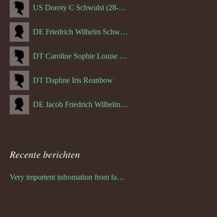
US Doroty C Schwulst (28-12-1919)
DE Friedrich Wilhelm Schwulst
DT Caroline Sophie Louise Schreuder born Schwulst (13-05-1866)
DT Daphne Iris Reanbow
DE Jacob Friedrich Wilhelm Hurth
Recente berichten
Very importent infromation from family Schwulst