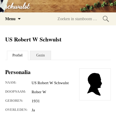
schwulst
Spring
Menu
naar
Zoeke
inhoud
in
US Robert W Schwulst
stam
Profiel
Gezin
Personalia
NAAM:
US Robert W Schwulst
DOOPNAAM:
Rober W
GEBOREN:
1931
OVERLEDEN:
Ja