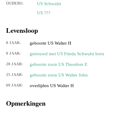
OUDERS:
US Schwulst
US ???
Levensloop
0 JAAR:
geboorte US Walter H
0 JAAR:
getrouwd met US Frieda Schwulst born
20 JAAR:
geboorte zoon US Theodore E
25 JAAR:
geboorte zoon US Walter John
69 JAAR:
overlijden US Walter H
Opmerkingen