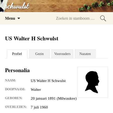
schwulst
Spring
Menu
naar
Zoeke
inhoud
in
US Walter H Schwulst
stam
Profiel
Gezin
Voorouders
Nazaten
Personalia
NAAM:
US Walter H Schwulst
DOOPNAAM:
Walter
GEBOREN:
20 januari 1891 (Milwaukee)
OVERLEDEN:
7 juli 1960