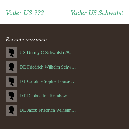
Persoon
Vader
Vader
Vader
US ???
Vader
US Schwulst
ouder
Recente personen
navigatie
US Doroty C Schwulst (28-12-1919)
DE Friedrich Wilhelm Schwulst
DT Caroline Sophie Louise Schreuder born Schwulst (13-05-1866)
DT Daphne Iris Reanbow
DE Jacob Friedrich Wilhelm Hurth