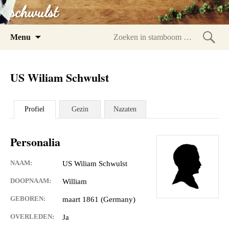
schwulst
Spring
Menu
naar
Zoeke
inhoud
in
US Wiliam Schwulst
stam
Profiel
Gezin
Nazaten
Personalia
NAAM:
US Wiliam Schwulst
DOOPNAAM:
William
GEBOREN:
maart 1861 (Germany)
OVERLEDEN:
Ja