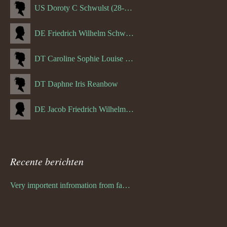
US Doroty C Schwulst (28-12-1919)
DE Friedrich Wilhelm Schwulst
DT Caroline Sophie Louise Schreuder born Schwulst (13-05-1866)
DT Daphne Iris Reanbow
DE Jacob Friedrich Wilhelm Hurth
Recente berichten
Very importent infromation from family Schwulst