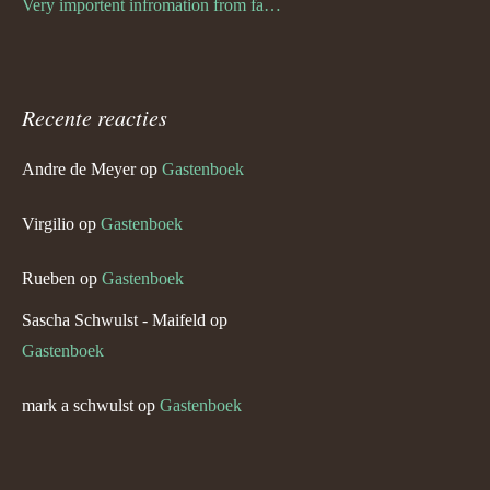
Very importent infromation from family Schwulst
Recente reacties
Andre de Meyer
op
Gastenboek
Virgilio
op
Gastenboek
Rueben
op
Gastenboek
Sascha Schwulst - Maifeld
op
Gastenboek
mark a schwulst
op
Gastenboek