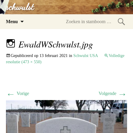
schwulst
Spring
Menu
naar
Zoeke
inhoud
in
EwaldWSchwulst.jpg
stam
Gepubliceerd op
13 februari 2021
in
Schwulst USA
Volledige
resolutie (473 × 550)
←
→
Vorige
Volgende