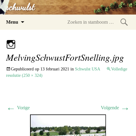
schwulst
Spring
Menu
naar
Zoeke
inhoud
in
stam
MelvingSchwustFortSnelling.jpg
Gepubliceerd op
13 februari 2021
in
Schwulst USA
Volledige
resolutie (250 × 324)
←
→
Vorige
Volgende