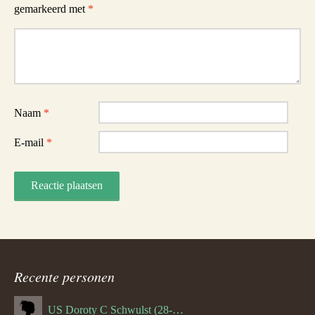
gemarkeerd met
*
Reactie
Naam
*
E-mail
*
Recente personen
US Doroty C Schwulst (28-12-1919)