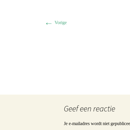
Herman 
Familie B
←
Vorige
Schwulst 
2005 sep
General/A
Schwulst
Geef een reactie
Je e-mailadres wordt niet gepublicee