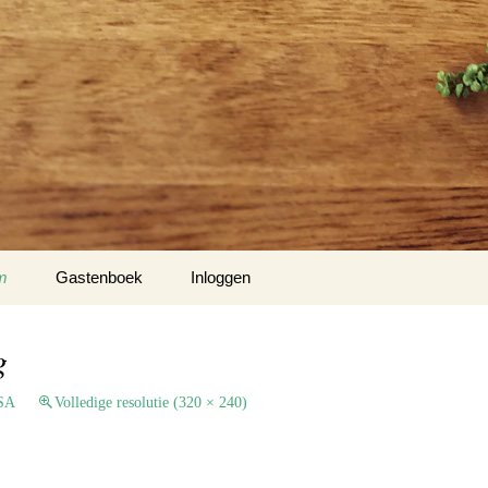
m
Gastenboek
Inloggen
 Klockow
g
t USA
USA
Volledige resolutie (320 × 240)
Slotty