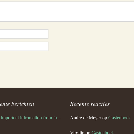
ente berichten
Recente reacties
Very importent infromation from family Schwulst
Andre de Meyer
op
Gastenboek
Virgilio
op
Gastenboek