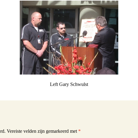
Schwulst
ill Schwulst
South Africa
t
llgemein foto’s
 Joachimthal
Left Gary Schwulst
rd.
Vereiste velden zijn gemarkeerd met
*