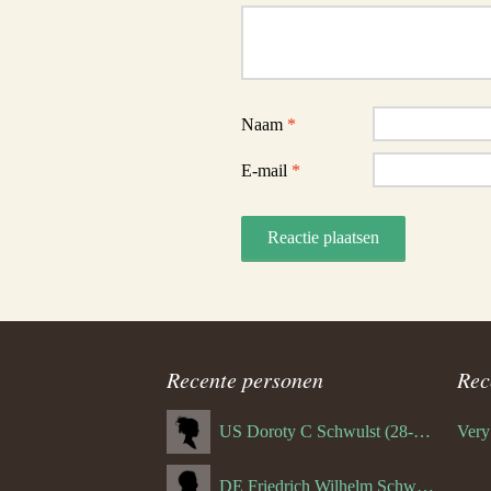
Reactie
Naam
*
E-mail
*
Recente personen
Rec
US Doroty C Schwulst (28-12-1919)
DE Friedrich Wilhelm Schwulst