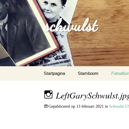
schwulst
Spring
Startpagina
Stamboom
Fotoalbu
naar
inhoud
Schwulst
LeftGarySchwulst.jp
Schwuls
Gepubliceerd op
13 februari 2021
in
Schwulst 
Schwulst-