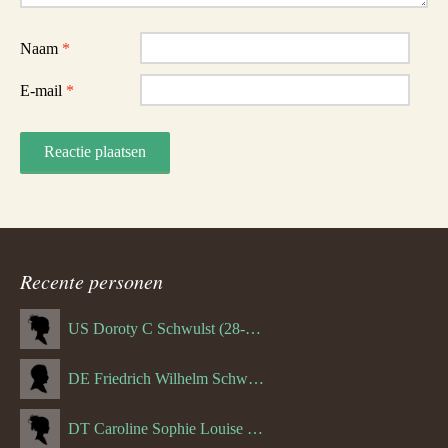
Naam
*
E-mail
*
Recente personen
US Doroty C Schwulst (28-12-1919)
DE Friedrich Wilhelm Schwulst
DT Caroline Sophie Louise Schreuder born Schwulst (13-05-1866)