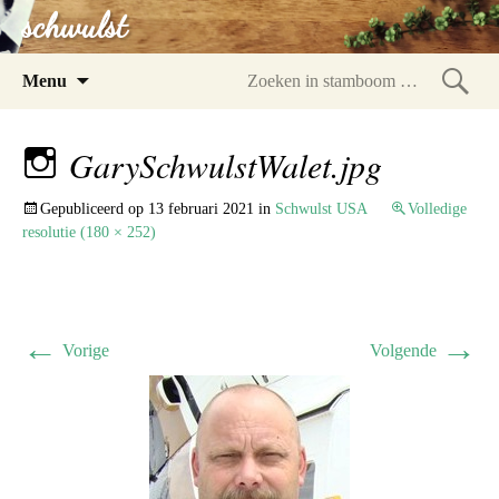
schwulst
Spring
Menu
naar
Zoeke
inhoud
in
GarySchwulstWalet.jpg
stam
Gepubliceerd op
13 februari 2021
in
Schwulst USA
Volledige
resolutie (180 × 252)
←
→
Vorige
Volgende