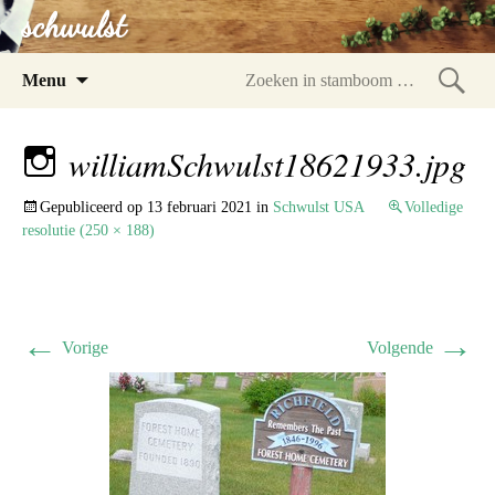
schwulst
Spring
Menu
naar
Zoeke
inhoud
in
williamSchwulst18621933.jpg
stam
Gepubliceerd op
13 februari 2021
in
Schwulst USA
Volledige
resolutie (250 × 188)
←
→
Vorige
Volgende