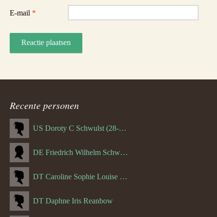
E-mail
*
Recente personen
US Doroty C Schwulst (28-12-1919)
DE Friedrich Wilhelm Schwulst
DT Caroline Sophie Louise Schreuder born Schwulst (13-05-1866)
DT Daphne Iris Reanbow