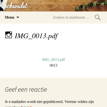
schwulst
Spring
Menu
naar
Zoeke
inhoud
in
IMG_0013.pdf
stam
IMG_0013.pdf
0013
Geef een reactie
Je e-mailadres wordt niet gepubliceerd.
Vereiste velden zijn