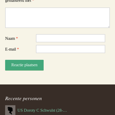
gemarkeerd met
*
Reactie
Naam
*
E-mail
*
Recente personen
US Doroty C Schwulst (28-12-1919)